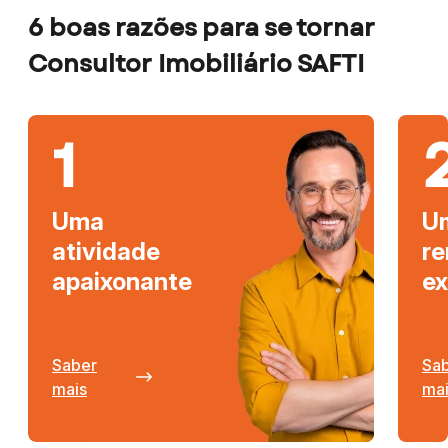
6 boas razões para se tornar
Consultor Imobiliário SAFTI
1
Uma
U
atividade
r
apaixonante
ex
Saber
Sa
mais
ma