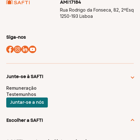
AMI 17184
Rua Rodrigo da Fonseca, 82, 2ºEsq
1250-193 Lisboa
Siga-nos
Junte-se à SAFTI
Remuneração
Testemunhos
Juntar-se a nós
Escolher a SAFTI
Uma profissão apaixonante
Formação à medida