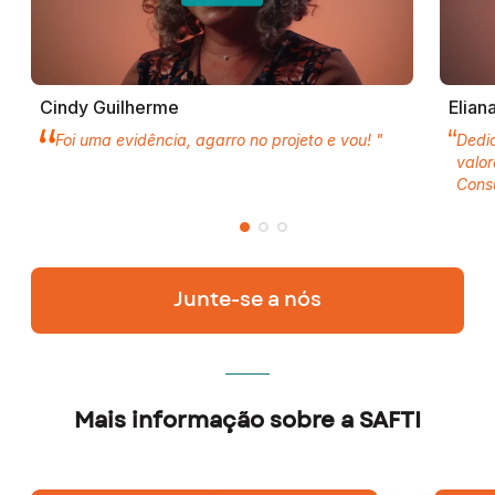
Cindy Guilherme
Elian
Foi uma evidência, agarro no projeto e vou! "
Dedi
valo
Consu
Junte-se a nós
Mais informação sobre a SAFTI