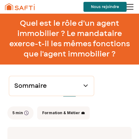
Nous rejoindre
Quel est le rôle d'un agent
immobilier ? Le mandataire
exerce-t-il les mêmes fonctions
que l'agent immobilier ?
Sommaire
5 min
Formation & Métier 💼