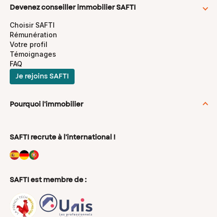
Devenez conseiller immobilier SAFTI
Choisir SAFTI
Rémunération
Votre profil
Témoignages
FAQ
Je rejoins SAFTI
Pourquoi l'immobilier
Se reconvertir dans l'immobilier
Conseils en immobilier
SAFTI recrute à l'international !
Les métiers de l’immobilier
Mandataire immobilier indépendant
Agent Immobilier indépendant
Conseiller immobilier
Négociateur immobilier
SAFTI est membre de :
Agent commercial immobilier
Chasseur immobilier indépendant
Agent immobilier