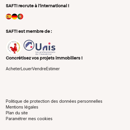
Conseils en immobilier
SAFTI recrute à l'international !
Les métiers de l’immobilier
Mandataire immobilier indépendant
Agent Immobilier indépendant
Conseiller immobilier
Négociateur immobilier
SAFTI est membre de :
Agent commercial immobilier
Chasseur immobilier indépendant
Agent immobilier
Concrétisez vos projets immobiliers !
Acheter
Louer
Vendre
Estimer
Politique de protection des données personnelles
Mentions légales
Plan du site
Paramétrer mes cookies