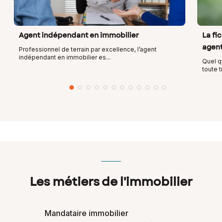
Agent indépendant en immobilier
La fi
agent
Professionnel de terrain par excellence, l’agent
indépendant en immobilier es...
Quel q
toute t
Les métiers de l'immobilier
Mandataire immobilier