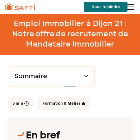
Nous rejoindre
Emploi Immobilier à Dijon 21 :
Notre offre de recrutement de
Mandataire Immobilier
Sommaire
5 min
Formation & Métier 💼
En bref