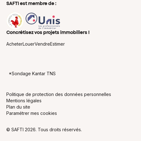
Négociateur immobilier
SAFTI est membre de :
Agent commercial immobilier
Chasseur immobilier indépendant
Agent immobilier
Concrétisez vos projets immobiliers !
Acheter
Louer
Vendre
Estimer
*Sondage Kantar TNS
Politique de protection des données personnelles
Mentions légales
Plan du site
Paramétrer mes cookies
© SAFTI 2026. Tous droits réservés.