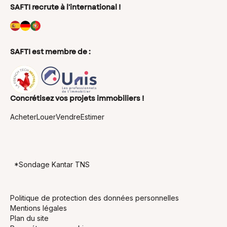
Conseils en immobilier
SAFTI recrute à l'international !
Les métiers de l’immobilier
Mandataire immobilier indépendant
Agent Immobilier indépendant
Conseiller immobilier
Négociateur immobilier
SAFTI est membre de :
Agent commercial immobilier
Chasseur immobilier indépendant
Agent immobilier
Concrétisez vos projets immobiliers !
Acheter
Louer
Vendre
Estimer
*Sondage Kantar TNS
Politique de protection des données personnelles
Mentions légales
Plan du site