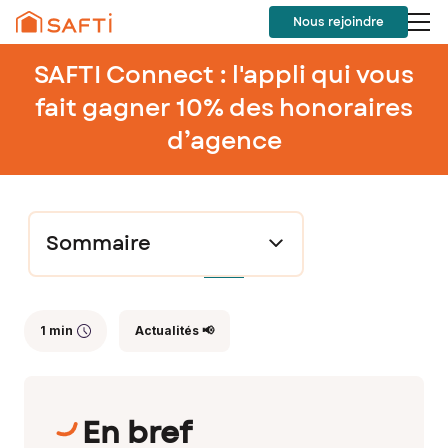
Nous rejoindre
SAFTI Connect : l'appli qui vous
fait gagner 10% des honoraires
d’agence
Sommaire
1 min
Actualités 📢
En bref