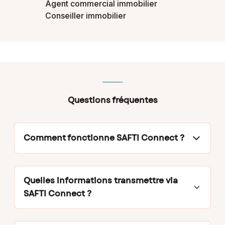
Agent commercial immobilier
Conseiller immobilier
Questions fréquentes
Comment fonctionne SAFTI Connect ?
Gagnez 875€ en moyenne en partageant des
infos immobilières. Si quelqu'un de votre
entourage souhaite vendre ou acheter un bien
Quelles informations transmettre via
immobilier, téléchargez l'appli SAFTI Connect
SAFTI Connect ?
et transmettez l'information à un conseiller
Vous connaissez quelqu'un qui souhaite
SAFTI proche de chez vous. Si le projet
vendre ou bien acheter un bien immobilier
immobilier se concrétise, vous touchez 10%