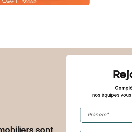
Rej
Complét
nos équipes vous 
mobiliers sont