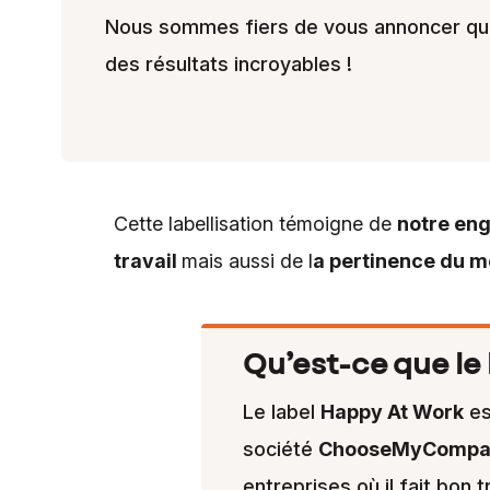
Nous sommes fiers de vous annoncer que
des résultats incroyables !
Cette labellisation témoigne de
notre eng
travail
mais aussi de l
a pertinence du 
Qu’est-ce que le
Le label
Happy At Work
es
société
ChooseMyCompa
entreprises où il fait bon tr