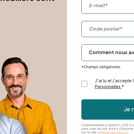
*Champs obligatoires
J'ai lu et j'accepte 
Personnelles
*
Conformément à l'article L.223-2
peut user de son droit à s'inscrir
sur le site
www.bloctel.gouv.fr
.