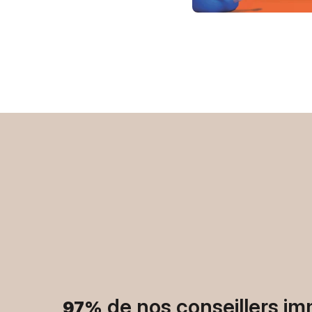
de nos conseillers im
97%